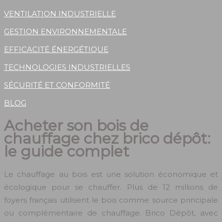
VENTILATION INDUSTRIELLE
GESTION ENVIRONNEMENTALE
EFFICACITÉ ÉNERGÉTIQUE
TECHNOLOGIES INDUSTRIELLES
SÉCURITÉ ET CONFORMITÉ
BLOG
Acheter son bois de
chauffage chez brico dépôt:
le guide complet
Le chauffage au bois est une solution économique et
écologique pour se chauffer. Plus de 12 millions de
foyers français utilisent le bois comme source principale
ou complémentaire de chauffage. Brico Dépôt, avec