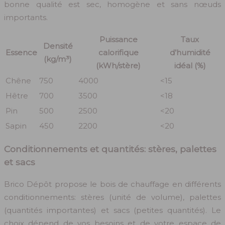
bonne qualité est sec, homogène et sans nœuds
importants.
Puissance
Taux
Densité
Essence
calorifique
d’humidité
(kg/m³)
(kWh/stère)
idéal (%)
Chêne
750
4000
<15
Hêtre
700
3500
<18
Pin
500
2500
<20
Sapin
450
2200
<20
Conditionnements et quantités: stères, palettes
et sacs
Brico Dépôt propose le bois de chauffage en différents
conditionnements: stères (unité de volume), palettes
(quantités importantes) et sacs (petites quantités). Le
choix dépend de vos besoins et de votre espace de