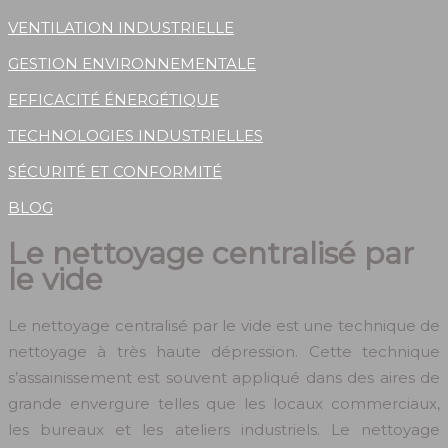
VENTILATION INDUSTRIELLE
GESTION ENVIRONNEMENTALE
EFFICACITÉ ÉNERGÉTIQUE
TECHNOLOGIES INDUSTRIELLES
SÉCURITÉ ET CONFORMITÉ
BLOG
Le nettoyage centralisé par
le vide
Le nettoyage centralisé par le vide est une technique de
nettoyage à très haute dépression. Cette technique
s’assainissement est souvent appliqué dans des aires de
grande envergure telles que les locaux commerciaux,
les bureaux et les ateliers industriels. Le nettoyage