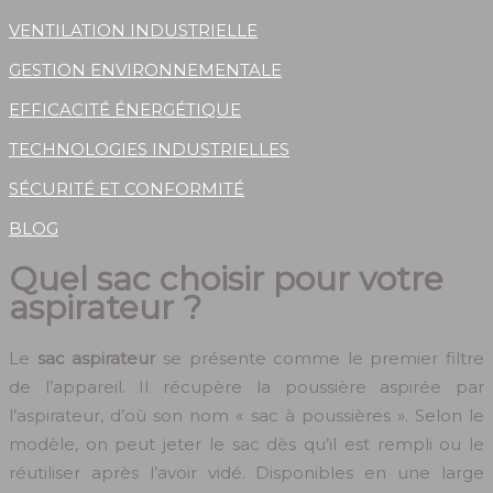
VENTILATION INDUSTRIELLE
GESTION ENVIRONNEMENTALE
EFFICACITÉ ÉNERGÉTIQUE
TECHNOLOGIES INDUSTRIELLES
SÉCURITÉ ET CONFORMITÉ
BLOG
Quel sac choisir pour votre
aspirateur ?
Le
sac aspirateur
se présente comme le premier filtre
de l’appareil. Il récupère la poussière aspirée par
l’aspirateur, d’où son nom « sac à poussières ». Selon le
modèle, on peut jeter le sac dès qu’il est rempli ou le
réutiliser après l’avoir vidé. Disponibles en une large