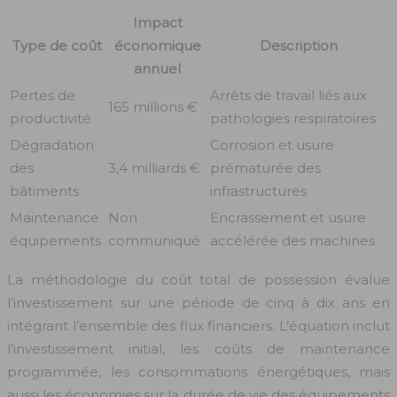
Impact
Type de coût
économique
Description
annuel
Pertes de
Arrêts de travail liés aux
165 millions €
productivité
pathologies respiratoires
Dégradation
Corrosion et usure
des
3,4 milliards €
prématurée des
bâtiments
infrastructures
Maintenance
Non
Encrassement et usure
équipements
communiqué
accélérée des machines
La méthodologie du coût total de possession évalue
l’investissement sur une période de cinq à dix ans en
intégrant l’ensemble des flux financiers. L’équation inclut
l’investissement initial, les coûts de maintenance
programmée, les consommations énergétiques, mais
aussi les économies sur la durée de vie des équipements