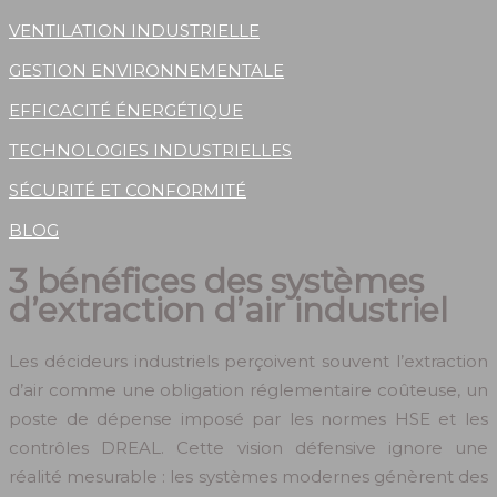
VENTILATION INDUSTRIELLE
GESTION ENVIRONNEMENTALE
EFFICACITÉ ÉNERGÉTIQUE
TECHNOLOGIES INDUSTRIELLES
SÉCURITÉ ET CONFORMITÉ
BLOG
3 bénéfices des systèmes
d’extraction d’air industriel
Les décideurs industriels perçoivent souvent l’extraction
d’air comme une obligation réglementaire coûteuse, un
poste de dépense imposé par les normes HSE et les
contrôles DREAL. Cette vision défensive ignore une
réalité mesurable : les systèmes modernes génèrent des