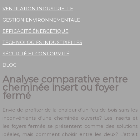
VENTILATION INDUSTRIELLE
GESTION ENVIRONNEMENTALE
EFFICACITÉ ÉNERGÉTIQUE
TECHNOLOGIES INDUSTRIELLES
SÉCURITÉ ET CONFORMITÉ
BLOG
Analyse comparative entre
cheminée insert ou foyer
fermé
Envie de profiter de la chaleur d’un feu de bois sans les
inconvénients d’une cheminée ouverte? Les inserts et
les foyers fermés se présentent comme des solutions
idéales, mais comment choisir entre les deux? L’attrait