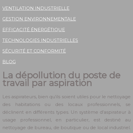
VENTILATION INDUSTRIELLE
GESTION ENVIRONNEMENTALE
EFFICACITÉ ÉNERGÉTIQUE
TECHNOLOGIES INDUSTRIELLES
SÉCURITÉ ET CONFORMITÉ
BLOG
La dépollution du poste de
travail par aspiration
Les aspirateurs, bien qu’ils soient utiles pour le nettoyage
des habitations ou des locaux professionnels, se
déclinent en différents types. Un système d’aspirateur à
usage professionnel, en particulier, est destiné au
nettoyage de bureau, de boutique ou de local industriel.