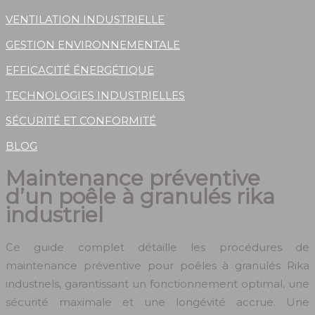
VENTILATION INDUSTRIELLE
GESTION ENVIRONNEMENTALE
EFFICACITÉ ÉNERGÉTIQUE
TECHNOLOGIES INDUSTRIELLES
SÉCURITÉ ET CONFORMITÉ
BLOG
Maintenance préventive
d’un poêle à granulés rika
industriel
Ce guide complet détaille les procédures de
maintenance préventive pour poêles à granulés Rika
industriels, garantissant un fonctionnement optimal, une
sécurité maximale et une longévité accrue. Une