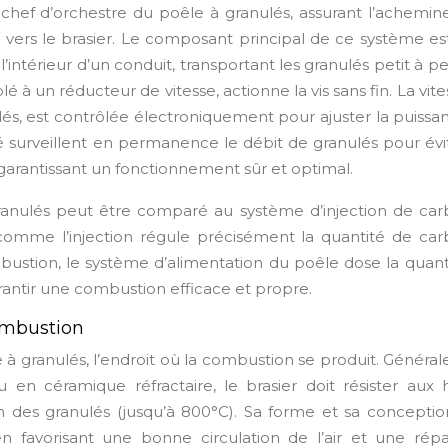
e chef d’orchestre du poêle à granulés, assurant l’achemi
r vers le brasier. Le composant principal de ce système est
l’intérieur d’un conduit, transportant les granulés petit à pe
à un réducteur de vitesse, actionne la vis sans fin. La vit
nulés, est contrôlée électroniquement pour ajuster la puiss
 surveillent en permanence le débit de granulés pour évit
arantissant un fonctionnement sûr et optimal.
ranulés peut être comparé au système d’injection de car
omme l’injection régule précisément la quantité de car
ustion, le système d’alimentation du poêle dose la quant
rantir une combustion efficace et propre.
combustion
e à granulés, l’endroit où la combustion se produit. Génér
 en céramique réfractaire, le brasier doit résister aux 
des granulés (jusqu’à 800°C). Sa forme et sa conceptio
 favorisant une bonne circulation de l’air et une répar