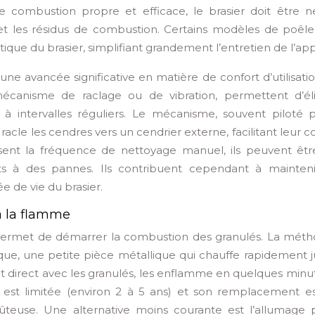
e combustion propre et efficace, le brasier doit être n
et les résidus de combustion. Certains modèles de poêle
ue du brasier, simplifiant grandement l’entretien de l’appa
ne avancée significative en matière de confort d’utilisatio
canisme de raclage ou de vibration, permettent d’él
à intervalles réguliers. Le mécanisme, souvent piloté 
racle les cendres vers un cendrier externe, facilitant leur c
uisent la fréquence de nettoyage manuel, ils peuvent êtr
ts à des pannes. Ils contribuent cependant à mainten
 de vie du brasier.
à la flamme
permet de démarrer la combustion des granulés. La méth
rique, une petite pièce métallique qui chauffe rapidement j
t direct avec les granulés, les enflamme en quelques minut
 est limitée (environ 2 à 5 ans) et son remplacement e
teuse. Une alternative moins courante est l’allumage p