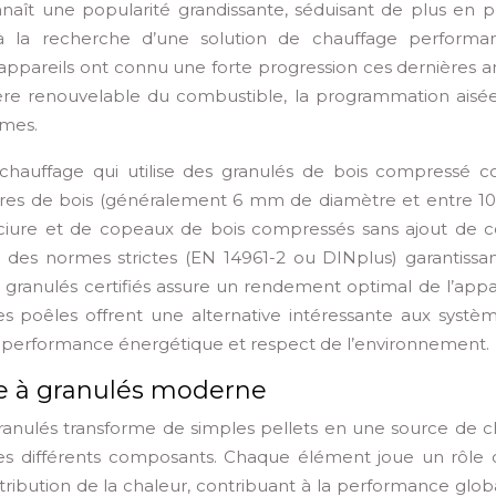
nnaît une popularité grandissante, séduisant de plus en p
à la recherche d’une solution de chauffage performa
appareils ont connu une forte progression ces dernières a
re renouvelable du combustible, la programmation aisée
èmes.
 chauffage qui utilise des granulés de bois compressé
ndres de bois (généralement 6 mm de diamètre et entre 10
sciure et de copeaux de bois compressés sans ajout de co
lon des normes strictes (EN 14961-2 ou DINplus) garantissa
de granulés certifiés assure un rendement optimal de l’appa
Ces poêles offrent une alternative intéressante aux systè
t, performance énergétique et respect de l’environnement.
le à granulés moderne
ulés transforme de simples pellets en une source de c
ses différents composants. Chaque élément joue un rôle c
ribution de la chaleur, contribuant à la performance glob