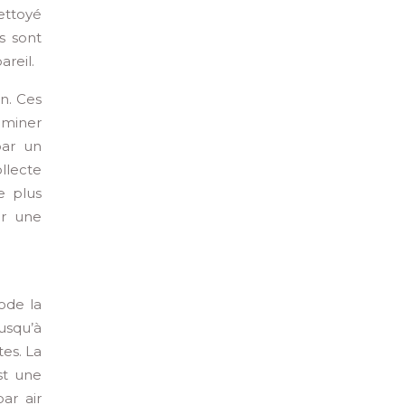
ettoyé
s sont
reil.
n. Ces
iminer
par un
ollecte
e plus
ir une
ode la
usqu’à
es. La
st une
ar air