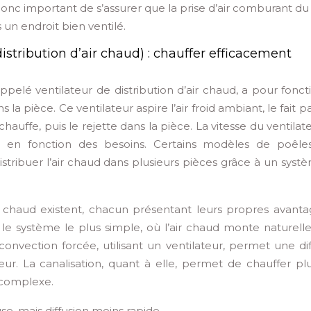
st donc important de s’assurer que la prise d’air comburant d
 un endroit bien ventilé.
istribution d’air chaud) : chauffer efficacement
pelé ventilateur de distribution d’air chaud, a pour fonct
 la pièce. Ce ventilateur aspire l’air froid ambiant, le fait p
hauffe, puis le rejette dans la pièce. La vitesse du ventilat
ud en fonction des besoins. Certains modèles de poêle
 distribuer l’air chaud dans plusieurs pièces grâce à un sys
ir chaud existent, chacun présentant leurs propres avanta
 le système le plus simple, où l’air chaud monte naturell
vection forcée, utilisant un ventilateur, permet une dif
r. La canalisation, quant à elle, permet de chauffer plu
s complexe.
se, mais diffusion moins rapide.