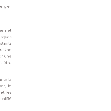
ergie.
permet
isques
istants
r. Une
tir une
t être
ntir la
er, le
et les
ualifié