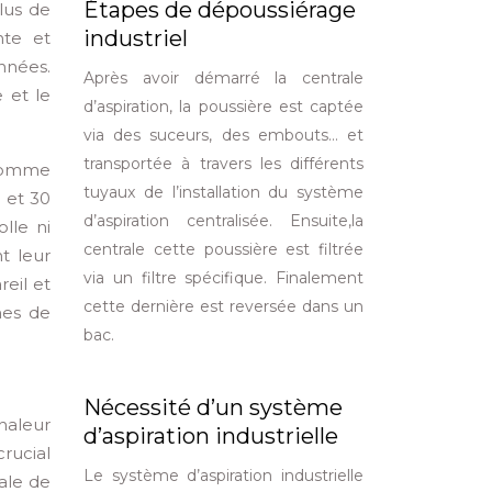
Étapes de dépoussiérage
lus de
industriel
nte et
nnées.
Après avoir démarré la centrale
 et le
d’aspiration, la poussière est captée
via des suceurs, des embouts… et
transportée à travers les différents
 comme
tuyaux de l’installation du système
 et 30
d’aspiration centralisée. Ensuite,la
lle ni
centrale cette poussière est filtrée
nt leur
via un filtre spécifique. Finalement
reil et
cette dernière est reversée dans un
mes de
bac.
Nécessité d’un système
haleur
d’aspiration industrielle
rucial
Le système d’aspiration industrielle
ale de