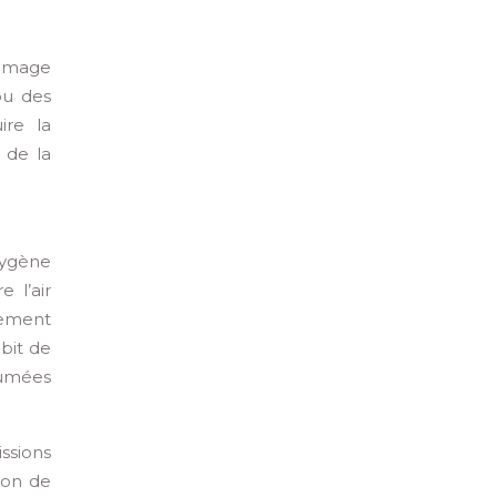
lumage
ou des
ire la
 de la
xygène
 l’air
quement
bit de
fumées
ssions
ion de