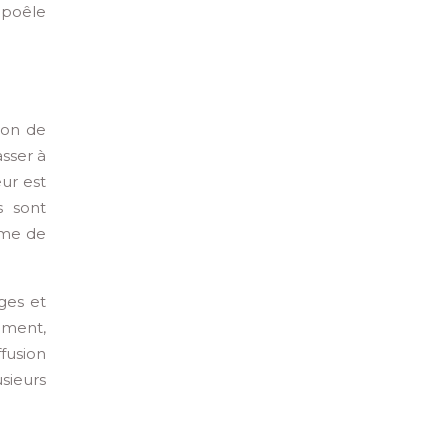
u poêle
ion de
asser à
eur est
s sont
tème de
ges et
ement,
fusion
sieurs