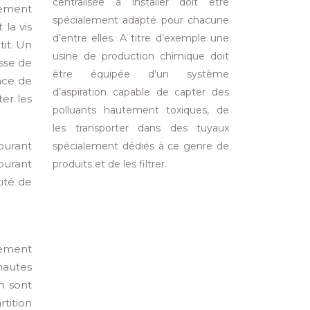
centralisée à installer doit être
nement
spécialement adapté pour chacune
 la vis
d’entre elles. A titre d’exemple une
tit. Un
usine de production chimique doit
esse de
être équipée d’un système
ance de
d’aspiration capable de capter des
er les
polluants hautement toxiques, de
les transporter dans des tuyaux
burant
spécialement dédiés à ce genre de
burant
produits et de les filtrer.
ité de
alement
hautes
n sont
tition