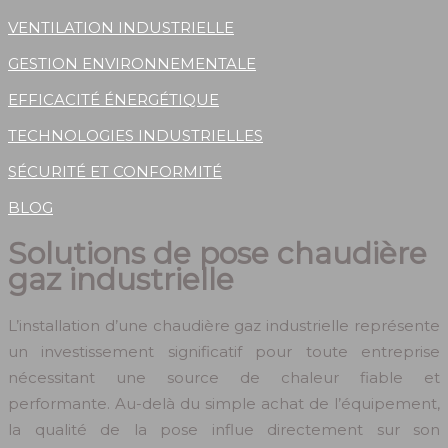
VENTILATION INDUSTRIELLE
GESTION ENVIRONNEMENTALE
EFFICACITÉ ÉNERGÉTIQUE
TECHNOLOGIES INDUSTRIELLES
SÉCURITÉ ET CONFORMITÉ
BLOG
Solutions de pose chaudière
gaz industrielle
L’installation d’une chaudière gaz industrielle représente
un investissement significatif pour toute entreprise
nécessitant une source de chaleur fiable et
performante. Au-delà du simple achat de l’équipement,
la qualité de la pose influe directement sur son